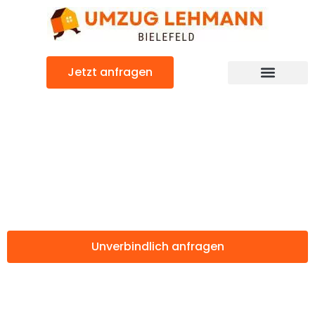
Zum
Inhalt
springen
Jetzt anfragen
Günstiger Pristina Umzug
Umzug Bielefeld
Pristina
Unverbindlich anfragen
Weitere Informationen