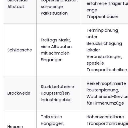
Bielefelder
Kopfsteinpflaster,
erfahrene Träger fü
Altstadt
schwierige
enge
Parksituation
Treppenhäuser
Terminplanung
unter
Freitags Markt,
Berücksichtigung
viele Altbauten
Schildesche
lokaler
mit schmalen
Veranstaltungen,
Eingängen
spezielle
Transporttechniken
Verkehrsoptimierte
Stark befahrene
Routenplanung,
Brackwede
Hauptstraßen,
Wochenend-Servic
Industriegebiet
für Firmenumzüge
Teils steile
Höhenverstellbare
Hanglagen,
Transportfahrzeuge
Heepen