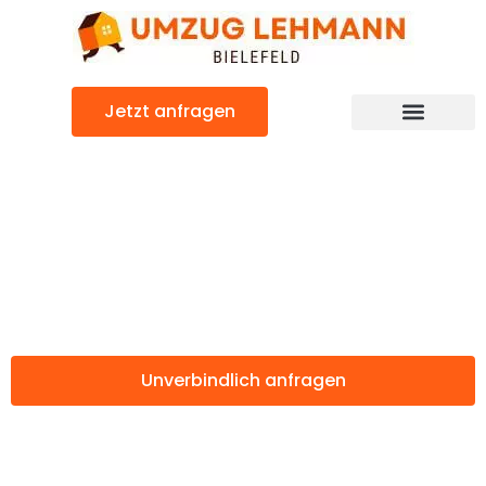
Zum
Inhalt
springen
Jetzt anfragen
Günstiger Umzugsservice Bielefeld
Umzugsservice
Bielefeld
Unverbindlich anfragen
Weitere Informationen