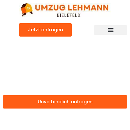
Zum
Inhalt
springen
Jetzt anfragen
Günstiger Plewen Umzug
Umzug Bielefeld
Plewen
Unverbindlich anfragen
Weitere Informationen