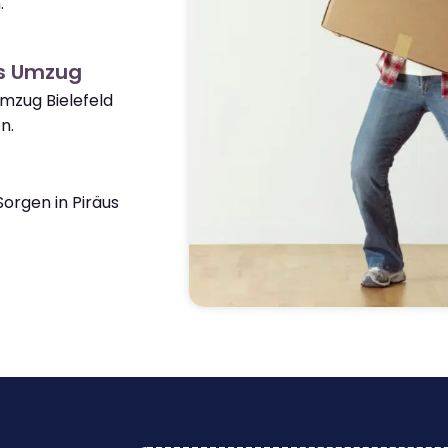
.
us Umzug
Umzug Bielefeld
n.
orgen in Piräus