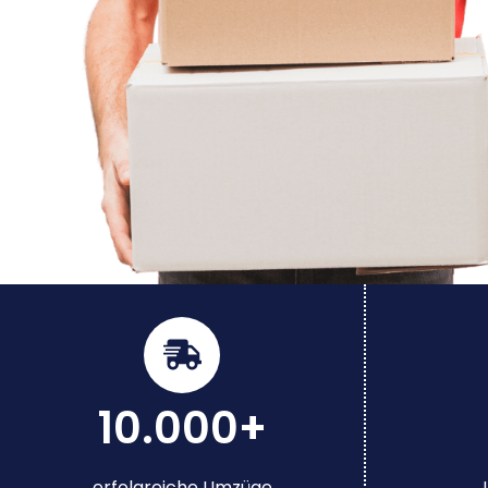
10.000+
erfolgreiche Umzüge
J