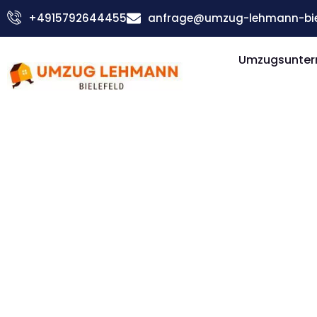
Zum
+4915792644455
anfrage@umzug-lehmann-biel
Inhalt
springen
Umzugsuntern
Günstiger Piräus Umzug
Umzug Biel
Piräus