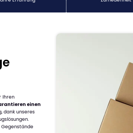
ge
r Ihren
arantieren einen
g, dank unseres
ugslösungen.
en Gegenstände