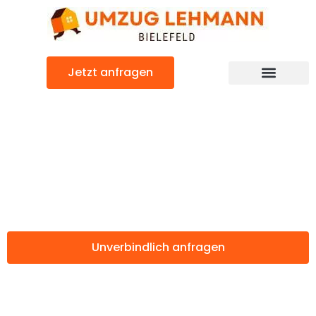
Zum
Inhalt
springen
Jetzt anfragen
Günstiger Petange Umzug
Umzug Bielefeld
Petange
Unverbindlich anfragen
Weitere Informationen