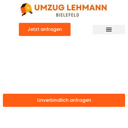
Zum
Inhalt
springen
Jetzt anfragen
Günstiger Bodo Umzug
Umzug Bielefeld
Bodo
Unverbindlich anfragen
Weitere Informationen