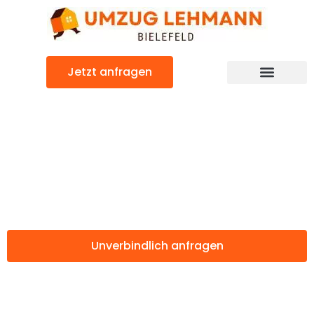
Zum
Inhalt
springen
Jetzt anfragen
Günstiger Poznań Umzug
Umzug Bielefeld
Poznań
Unverbindlich anfragen
Weitere Informationen