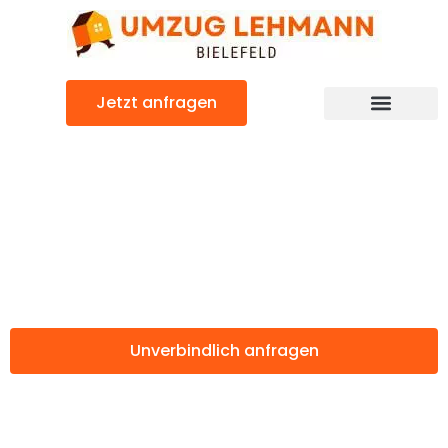
Zum
Inhalt
springen
Jetzt anfragen
Günstiger Pilsen Umzug
Umzug Bielefeld
Pilsen
Unverbindlich anfragen
Weitere Informationen