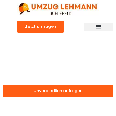
Zum
Inhalt
springen
Jetzt anfragen
Günstiger Lappeenranta Umzug
Umzug Bielefeld
Lappeenranta
Unverbindlich anfragen
Weitere Informationen