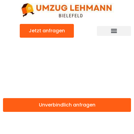
Zum
Inhalt
springen
Jetzt anfragen
Günstiger Turku Umzug
Umzug Bielefeld
Turku
Unverbindlich anfragen
Weitere Informationen