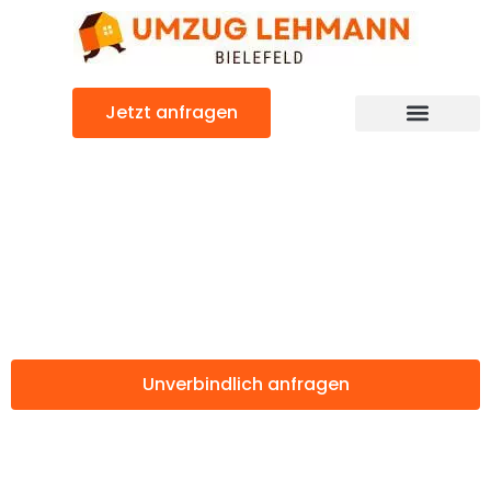
Zum
Inhalt
springen
Jetzt anfragen
Günstiger Bordeaux Umzug
Umzug Bielefeld
Bordeaux
Unverbindlich anfragen
Weitere Informationen