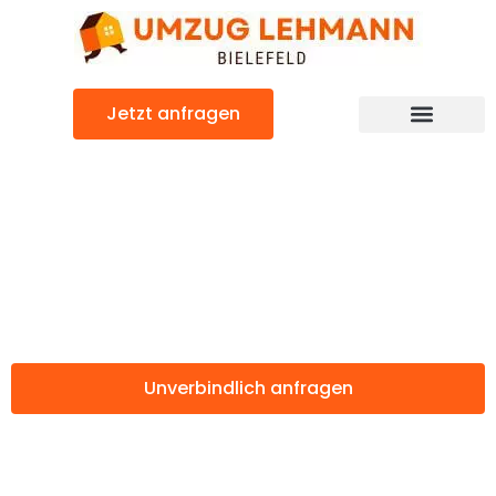
Zum
Inhalt
springen
Jetzt anfragen
Günstiger Paris Umzug
Umzug Bielefeld
Paris
Unverbindlich anfragen
Weitere Informationen