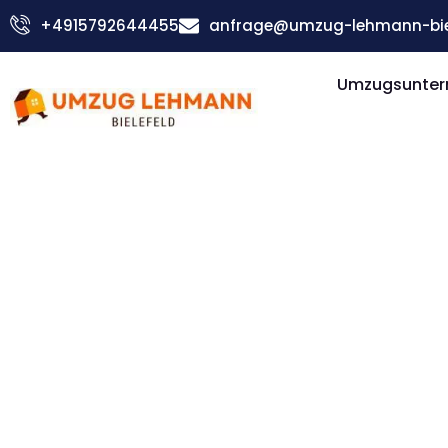
Zum
+4915792644455
anfrage@umzug-lehmann-biel
Inhalt
springen
Umzugsuntern
Günstiger Feldkirch Umzug
Umzug Biel
Feldkirch