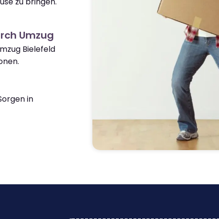
use zu bringen.
kirch Umzug
Umzug Bielefeld
onen.
orgen in