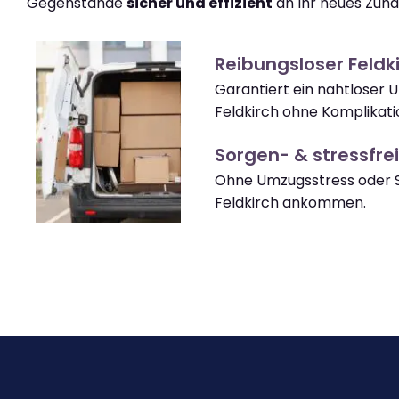
Gegenstände
sicher und effizient
an Ihr neues Zuha
Reibungsloser Feld
Garantiert ein nahtloser 
Feldkirch ohne Komplikati
Sorgen- & stressfrei
Ohne Umzugsstress oder S
Feldkirch ankommen.