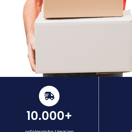
10.000+
erfolgreiche Umzüge
J