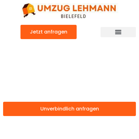
Zum
Inhalt
springen
Jetzt anfragen
Günstiger Lustenau Umzug
Umzug Bielefeld
Lustenau
Unverbindlich anfragen
Weitere Informationen