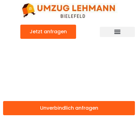
Zum
Inhalt
springen
Jetzt anfragen
Günstiger Helsingborg Umzug
Umzug Bielefeld
Helsingborg
Unverbindlich anfragen
Weitere Informationen