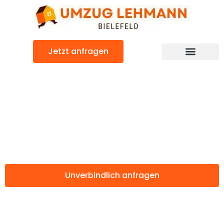
Zum
Inhalt
springen
Jetzt anfragen
Günstiger Novara Umzug
Umzug Bielefeld
Novara
Unverbindlich anfragen
Weitere Informationen