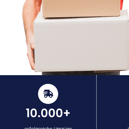
10.000+
erfolgreiche Umzüge
J