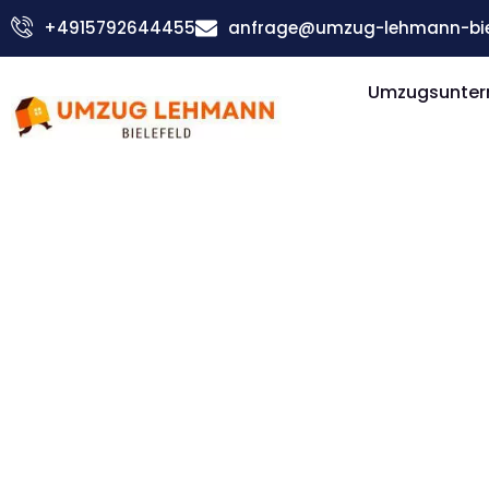
Zum
+4915792644455
anfrage@umzug-lehmann-biel
Inhalt
springen
Umzugsuntern
Günstiger Parma Umzug
Umzug Biel
Parma