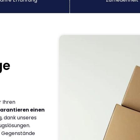
ge
r Ihren
arantieren einen
g, dank unseres
ugslösungen.
en Gegenstände