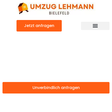
Zum
Inhalt
springen
Jetzt anfragen
Günstiger Padua Umzug
Umzug Bielefeld
Padua
Unverbindlich anfragen
Weitere Informationen