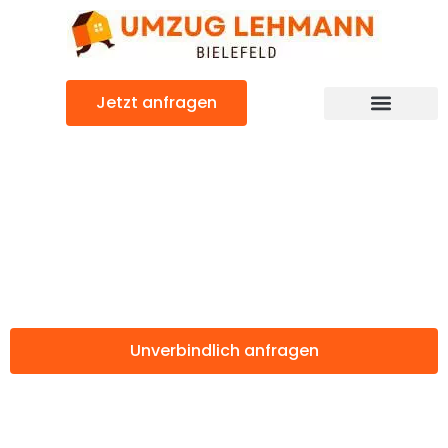
Zum
Inhalt
springen
Jetzt anfragen
Günstiger Kragujevac Umzug
Umzug Bielefeld
Kragujevac
Unverbindlich anfragen
Weitere Informationen