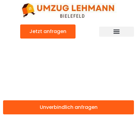
Zum
Inhalt
springen
Jetzt anfragen
Günstiger Kraljevo Umzug
Umzug Bielefeld
Kraljevo
Unverbindlich anfragen
Weitere Informationen