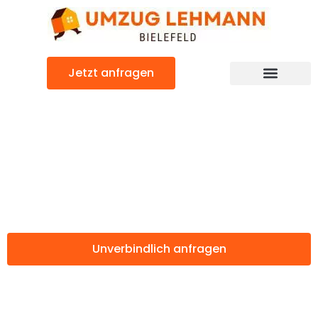
Zum
Inhalt
springen
Jetzt anfragen
Umzugsunternehmen Bielefeld
Umzugsservice Bielefeld
Günstiger Allschwil Umzug
Umzug Bielefeld
Allschwil
Unverbindlich anfragen
Weitere Informationen