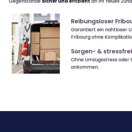
Gegenstände
sicher und effizient
an Ihr neues Zuha
Reibungsloser Frib
Garantiert ein nahtloser 
Fribourg ohne Komplikatio
Sorgen- & stressfrei
Ohne Umzugsstress oder S
ankommen.