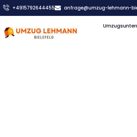
Zum
+4915792644455
anfrage@umzug-lehmann-biel
Inhalt
springen
Umzugsuntern
Günstiger Dübendorf Umzug
Umzug Biel
Dübendorf