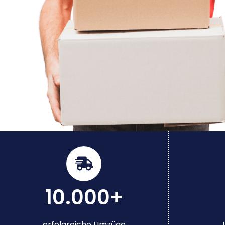
10.000+
erfolgreiche Umzüge
J