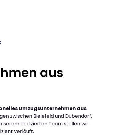
3
ehmen aus
ionelles Umzugsunternehmen aus
en zwischen Bielefeld und Dübendorf.
nserem dedizierten Team stellen wir
zient verläuft.