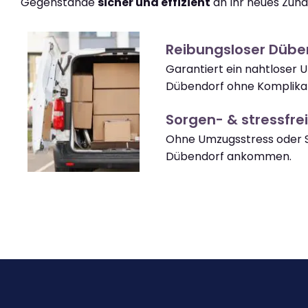
Gegenstände
sicher und effizient
an Ihr neues Zuha
Reibungsloser Düb
Garantiert ein nahtloser 
Dübendorf ohne Komplikat
Sorgen- & stressfrei
Ohne Umzugsstress oder S
Dübendorf ankommen.