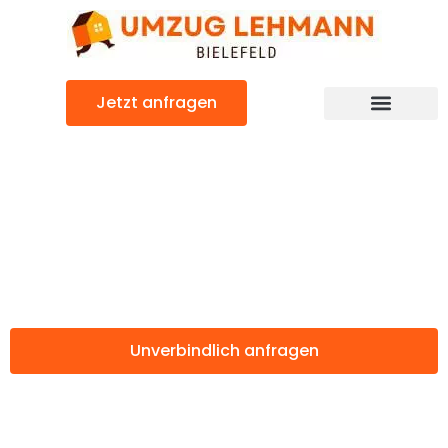
Zum
Inhalt
springen
Jetzt anfragen
Günstiger Luzern Umzug
Umzug Bielefeld
Luzern
Unverbindlich anfragen
Weitere Informationen