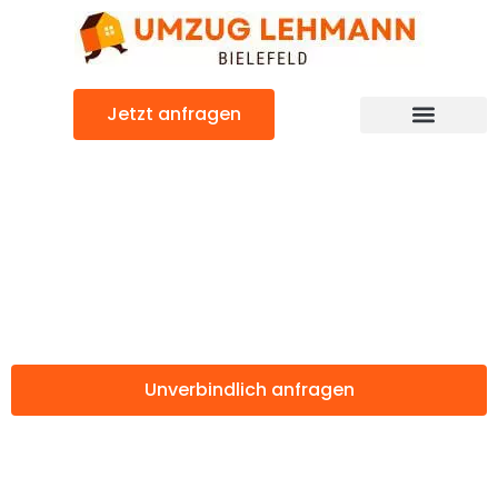
Zum
Inhalt
springen
Jetzt anfragen
Günstiger Batman Umzug
Umzug Bielefeld
Batman
Unverbindlich anfragen
Weitere Informationen