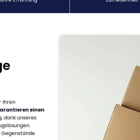
ge
r Ihren
arantieren einen
g, dank unseres
ugslösungen.
en Gegenstände