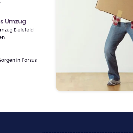
.
us Umzug
Umzug Bielefeld
en.
orgen in Tarsus