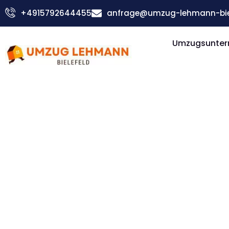
Zum
+4915792644455
anfrage@umzug-lehmann-biel
Inhalt
springen
Umzugsuntern
Günstiger Tarsus Umzug
Umzug Biel
Tarsus