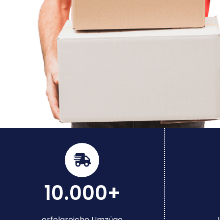
10.000+
erfolgreiche Umzüge
J