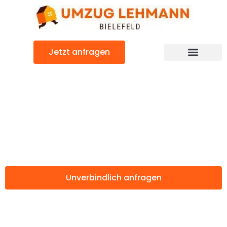
Zum
Inhalt
springen
Jetzt anfragen
Günstiger Kirikkale Umzug
Umzug Bielefeld
Kirikkale
Unverbindlich anfragen
Weitere Informationen