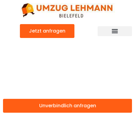
Zum
Inhalt
springen
Jetzt anfragen
Günstiger Ceyhan Umzug
Umzug Bielefeld
Ceyhan
Unverbindlich anfragen
Weitere Informationen