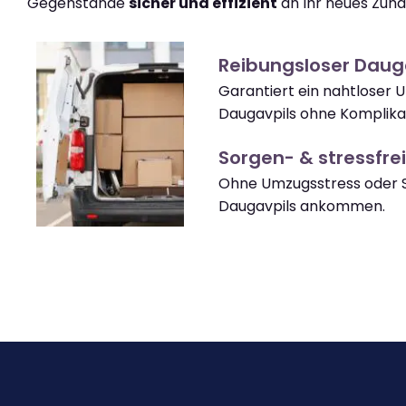
Gegenstände
sicher und effizient
an Ihr neues Zuha
Reibungsloser Daug
Garantiert ein nahtloser 
Daugavpils ohne Komplika
Sorgen- & stressfrei
Ohne Umzugsstress oder S
Daugavpils ankommen.