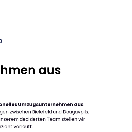
3
ehmen aus
ionelles Umzugsunternehmen aus
en zwischen Bielefeld und Daugavpils.
nserem dedizierten Team stellen wir
zient verläuft.