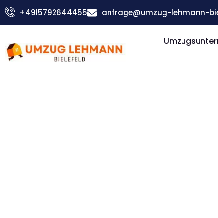
Zum
+4915792644455
anfrage@umzug-lehmann-biel
Inhalt
springen
Umzugsuntern
Günstiger Daugavpils Umzug
Umzug Biel
Daugavpil