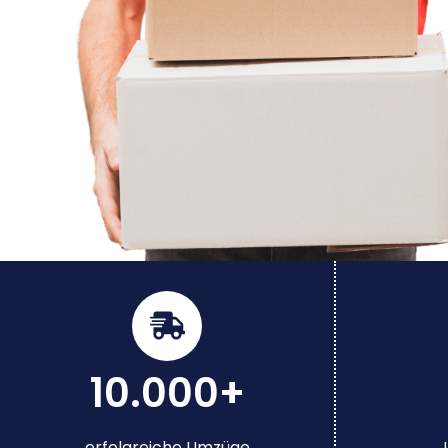
10.000+
erfolgreiche Umzüge
J