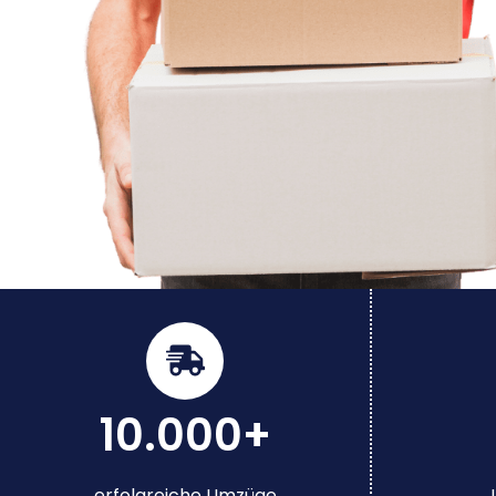
10.000+
erfolgreiche Umzüge
J