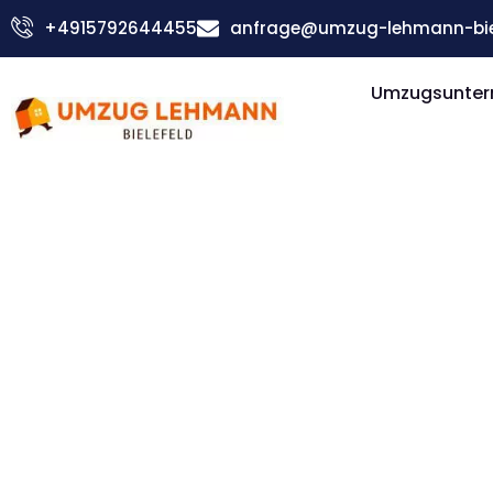
Zum
+4915792644455
anfrage@umzug-lehmann-biel
Inhalt
springen
Umzugsuntern
Günstiger Sarajewo Umzug
Umzug Biel
Sarajewo