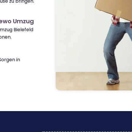
use zu bringen.
jewo Umzug
Umzug Bielefeld
onen.
orgen in