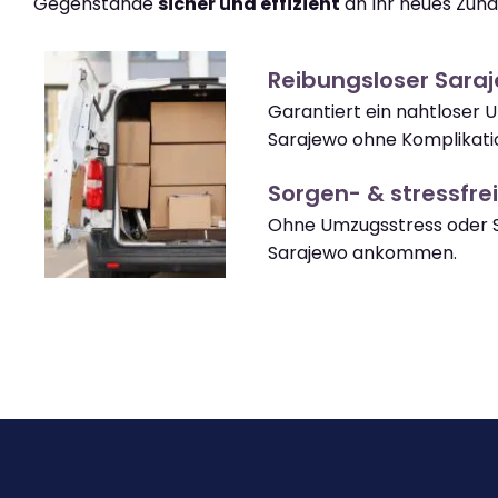
Gegenstände
sicher und effizient
an Ihr neues Zuha
Reibungsloser Sara
Garantiert ein nahtloser 
Sarajewo ohne Komplikati
Sorgen- & stressfrei
Ohne Umzugsstress oder S
Sarajewo ankommen.