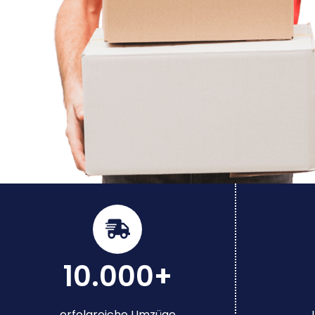
10.000+
erfolgreiche Umzüge
J