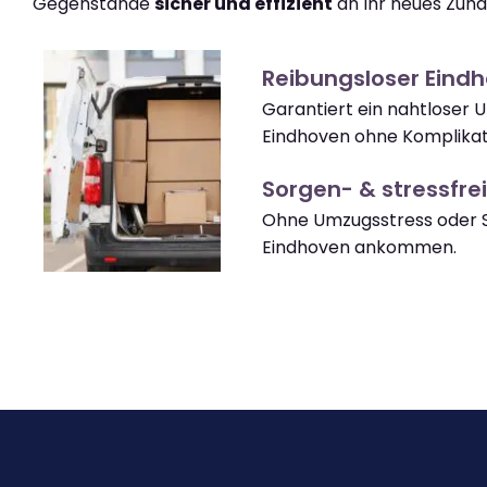
Gegenstände
sicher und effizient
an Ihr neues Zuha
Reibungsloser Eind
Garantiert ein nahtloser 
Eindhoven ohne Komplikat
Sorgen- & stressfrei
Ohne Umzugsstress oder S
Eindhoven ankommen.