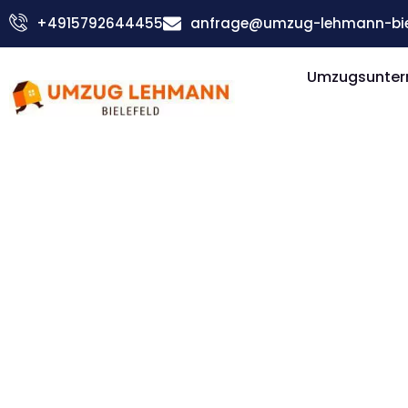
Zum
+4915792644455
anfrage@umzug-lehmann-biel
Inhalt
springen
Umzugsuntern
Günstiger Eindhoven Umzug
Umzug Biel
Eindhoven