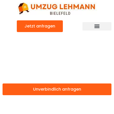
Zum
Inhalt
springen
Jetzt anfragen
Günstiger Heerlen-Kerkrade Umzug
Umzug Bielefeld
Heerlen-Kerkrade
Unverbindlich anfragen
Weitere Informationen