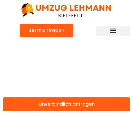
Zum
Inhalt
springen
Jetzt anfragen
Günstiger Utrecht Umzug
Umzug Bielefeld
Utrecht
Unverbindlich anfragen
Weitere Informationen