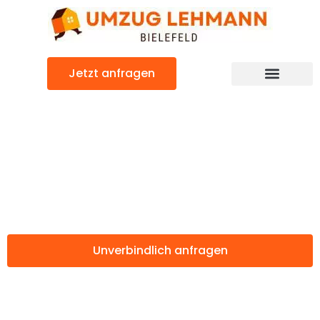
Zum
Inhalt
springen
Jetzt anfragen
Günstiger Maastricht Umzug
Umzug Bielefeld
Maastricht
Unverbindlich anfragen
Weitere Informationen