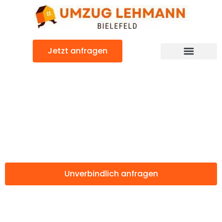
Zum
Inhalt
springen
Jetzt anfragen
Günstiger Haarlemmermeer Umzug
Umzug Bielefeld
Haarlemmermeer
Unverbindlich anfragen
Weitere Informationen