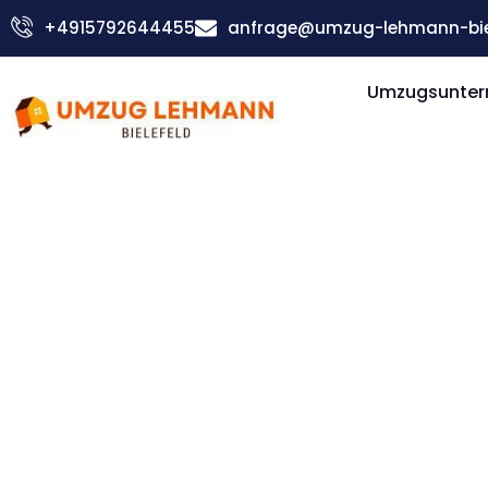
Zum
+4915792644455
anfrage@umzug-lehmann-biel
Inhalt
springen
Umzugsuntern
Günstiger Algeciras Umzug
Umzug Biel
Algeciras