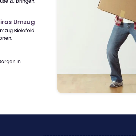
use zu bringen.
ciras Umzug
Umzug Bielefeld
onen.
orgen in