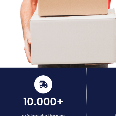
10.000+
erfolgreiche Umzüge
J