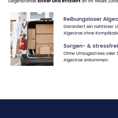
Gegenstände
sicher und effizient
an Ihr neues Zuha
Reibungsloser Alge
Garantiert ein nahtloser 
Algeciras ohne Komplikati
Sorgen- & stressfrei
Ohne Umzugsstress oder S
Algeciras ankommen.