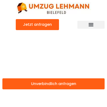
Zum
Inhalt
springen
Jetzt anfragen
Günstiger Madrid Umzug
Umzug Bielefeld
Madrid
Unverbindlich anfragen
Weitere Informationen