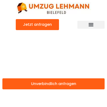
Zum
Inhalt
springen
Jetzt anfragen
Günstiger Jaén Umzug
Umzug Bielefeld
Jaén
Unverbindlich anfragen
Weitere Informationen