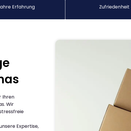
ahre Erfahrung
Zufriedenheit
ge
nas
r Ihren
s. Wir
stressfreie
nsere Expertise,