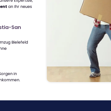
nsere Expertise,
ient
an Ihr neues
stia-San
Umzug Bielefeld
ohne
orgen in
ankommen.