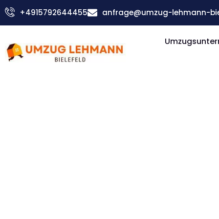
Zum
+4915792644455
anfrage@umzug-lehmann-biel
Inhalt
springen
Umzugsuntern
Günstiger Belfast Umzug
Umzug Biel
Belfast