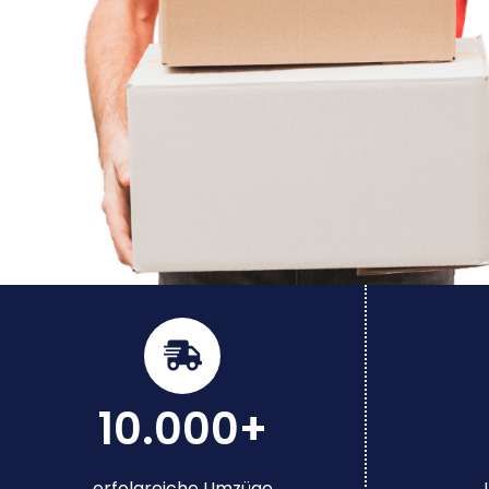
10.000+
erfolgreiche Umzüge
J