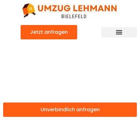
Zum
Inhalt
springen
Jetzt anfragen
Günstiger Bolton Umzug
Umzug Bielefeld
Bolton
Unverbindlich anfragen
Weitere Informationen