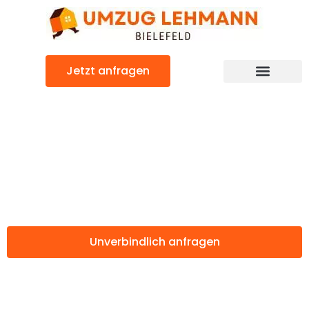
Zum
Inhalt
springen
Jetzt anfragen
Günstiger Fife Umzug
Umzug Bielefeld
Fife
Unverbindlich anfragen
Weitere Informationen