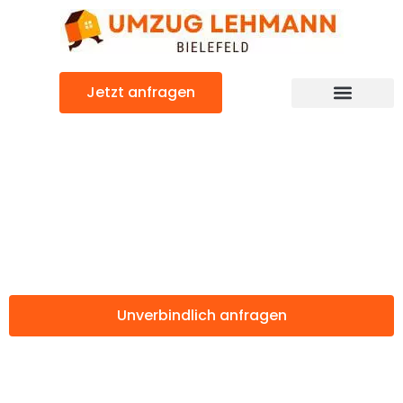
Zum
Inhalt
springen
Jetzt anfragen
Günstiger Exeter Umzug
Umzug Bielefeld
Exeter
Unverbindlich anfragen
Weitere Informationen