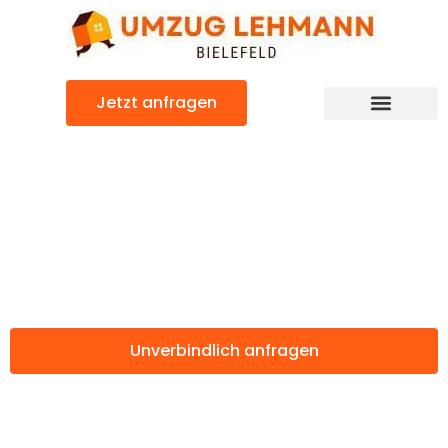
Zum
Inhalt
springen
Jetzt anfragen
Günstiger Reading Umzug
Umzug Bielefeld
Reading
Unverbindlich anfragen
Weitere Informationen