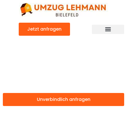
Zum
Inhalt
springen
Jetzt anfragen
Günstiger Torbay Umzug
Umzug Bielefeld
Torbay
Unverbindlich anfragen
Weitere Informationen