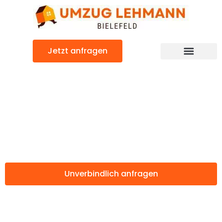
Zum
Inhalt
springen
Jetzt anfragen
Günstiger Düsseldorf Umzug
Umzug Bielefeld
Düsseldorf
Unverbindlich anfragen
Weitere Informationen