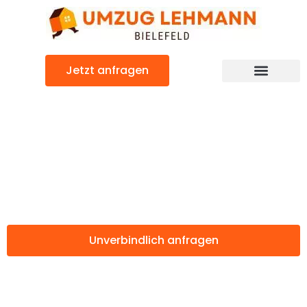
Zum
Inhalt
springen
Jetzt anfragen
Günstiger Regensburg Umzug
Umzug Bielefeld
Regensburg
Unverbindlich anfragen
Weitere Informationen