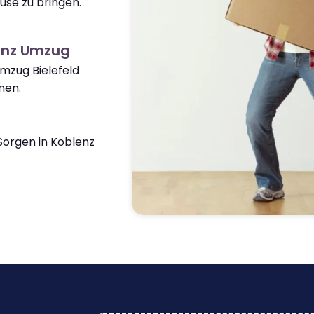
use zu bringen.
enz Umzug
Umzug Bielefeld
nen.
orgen in Koblenz