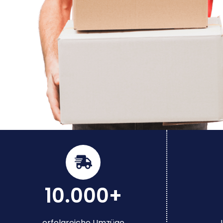
10.000+
erfolgreiche Umzüge
J