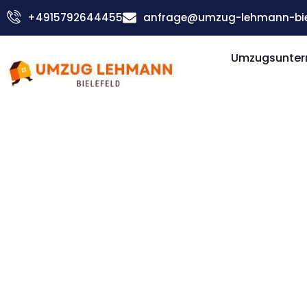
Zum
+4915792644455
anfrage@umzug-lehmann-biel
Inhalt
springen
Umzugsuntern
Günstiger Koblenz Umzug
Umzug Biel
Koblenz