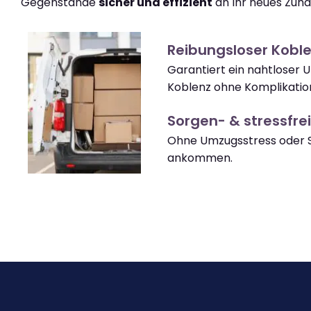
Gegenstände
sicher und effizient
an Ihr neues Zuha
Reibungsloser Kobl
Garantiert ein nahtloser 
Koblenz ohne Komplikatio
Sorgen- & stressfrei
Ohne Umzugsstress oder S
ankommen.