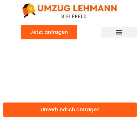
Zum
Inhalt
springen
Jetzt anfragen
Günstiger Lübeck Umzug
Umzug Bielefeld
Lübeck
Unverbindlich anfragen
Weitere Informationen